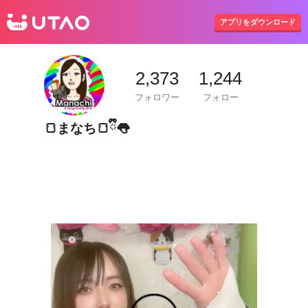
UTAO
アプリをダウンロード
2,373
1,244
フォロワー
フォロー
🍞まなち🍞ྀི👅