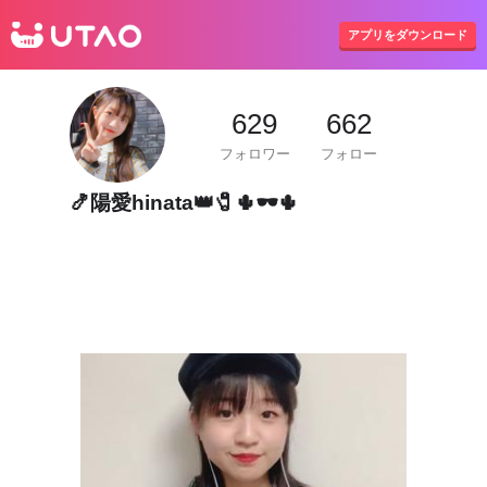
UTAO
アプリをダウンロード
629
662
フォロワー
フォロー
🍤陽愛hinata👑🧷🌵🕶🌵