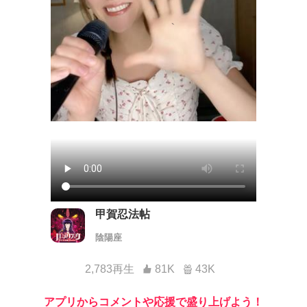
甲賀忍法帖
陰陽座
2,783再生
81K
43K
アプリからコメントや応援で盛り上げよう！