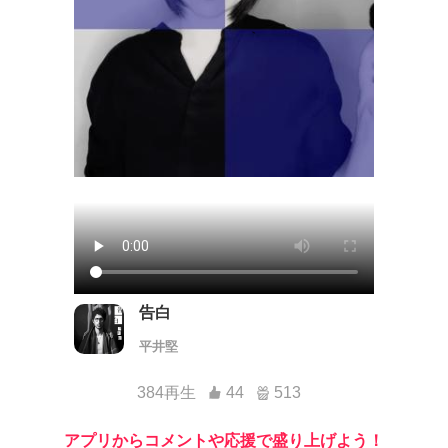
告白
平井堅
384再生
44
513
アプリからコメントや応援で盛り上げよう！