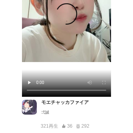
モエチャッカファイア
弌誠
321再生
36
292