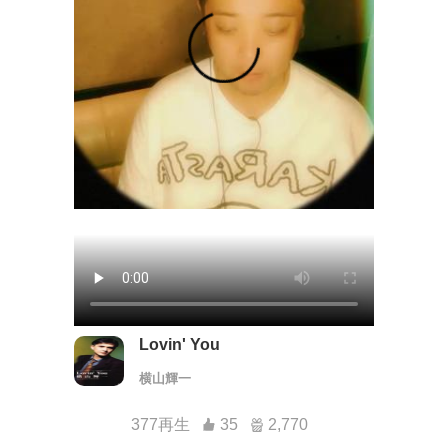
Lovin' You
横山輝一
377再生
35
2,770