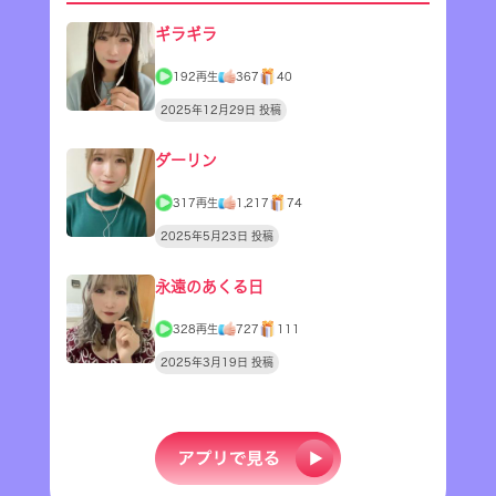
ギラギラ
192再生
367
40
2025年12月29日 投稿
ダーリン
317再生
1,217
74
2025年5月23日 投稿
永遠のあくる日
328再生
727
111
2025年3月19日 投稿