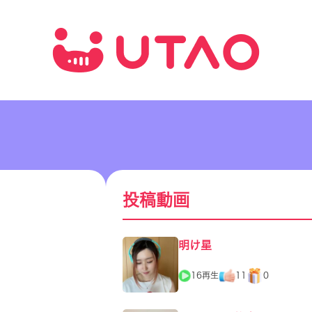
投稿動画
明け星
16再生
11
0