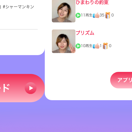
ひまわりの約束
幽白 #シャーマンキン
11再生
35
0
-cn8BvR6SPXMbR9w
プリズム
10再生
1
0