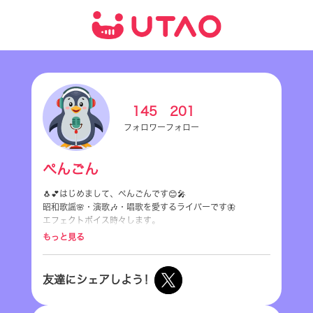
145
201
フォロワー
フォロー
ぺんごん
🐧💕はじめまして、ぺんごんです😊🎤
昭和歌謡🌸・演歌🎶・唱歌を愛するライバーです🦋
エフェクトボイス時々します。
歌中心の癒し時間をお届けします✨
もっと見る
初見さん大歓迎👋！
友達にシェアしよう！