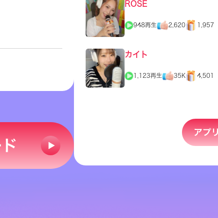
ROSE
948再生
2,620
1,957
カイト
1,123再生
35K
4,501