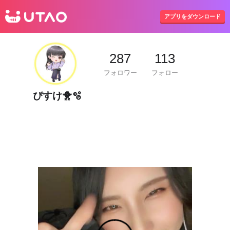
UTAO
アプリをダウンロード
287
113
フォロワー
フォロー
ぴすけ🐥🫧