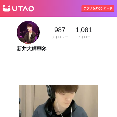
UTAO
アプリをダウンロード
987
1,081
フォロワー
フォロー
新井大輝🎹🎤